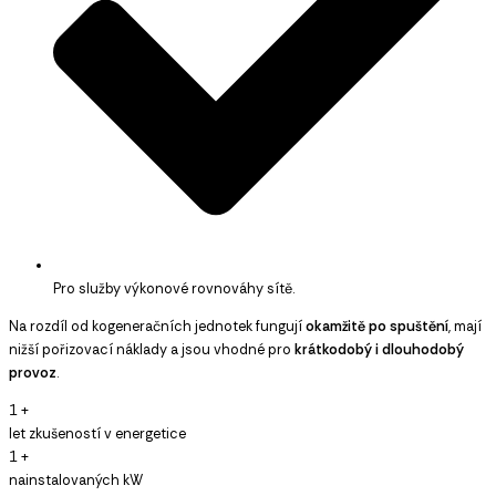
Pro služby výkonové rovnováhy sítě.
Na rozdíl od kogeneračních jednotek fungují
okamžitě po spuštění
, mají
nižší pořizovací náklady a jsou vhodné pro
krátkodobý i dlouhodobý
provoz
.
1
+
let zkušeností v energetice
1
+
nainstalovaných kW