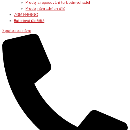
Prodej a repasování turbodmychadel
Prodej náhradních dílů
ZGM ENERGO
Bateriová úložiště
Spojte se s námi