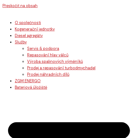
Přeskočit na obsah
O společnosti
Kogenerační jednotky
Diesel agregáty
Služby
Servis & podpora
Repasování hlav válců
Výroba spalinových výměníků
Prodej a repasování turbodmychadel
Prodej náhradních dílů
ZGM ENERGO
Bateriová úložiště