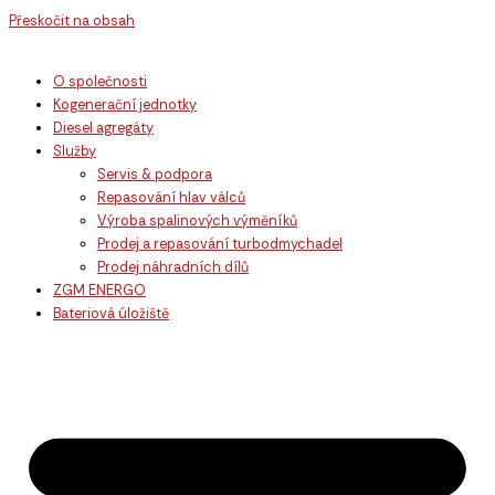
Přeskočit na obsah
O společnosti
Kogenerační jednotky
Diesel agregáty
Služby
Servis & podpora
Repasování hlav válců
Výroba spalinových výměníků
Prodej a repasování turbodmychadel
Prodej náhradních dílů
ZGM ENERGO
Bateriová úložiště