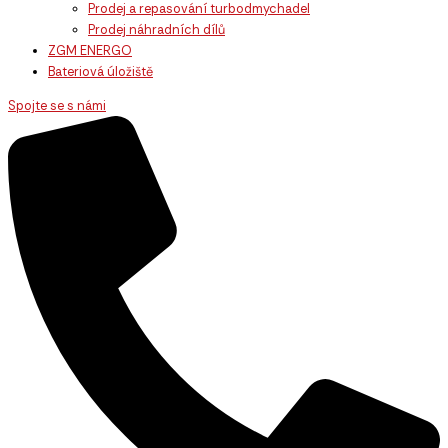
Prodej a repasování turbodmychadel
Prodej náhradních dílů
ZGM ENERGO
Bateriová úložiště
Spojte se s námi